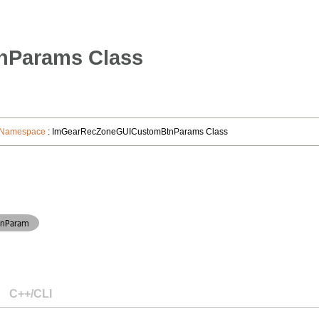
Params Class
s Namespace
: ImGearRecZoneGUICustomBtnParams Class
C++/CLI